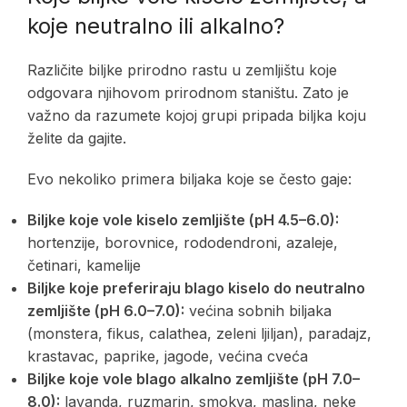
koje neutralno ili alkalno?
Različite biljke prirodno rastu u zemljištu koje
odgovara njihovom prirodnom staništu. Zato je
važno da razumete kojoj grupi pripada biljka koju
želite da gajite.
Evo nekoliko primera biljaka koje se često gaje:
Biljke koje vole kiselo zemljište (pH 4.5–6.0):
hortenzije, borovnice, rododendroni, azaleje,
četinari, kamelije
Biljke koje preferiraju blago kiselo do neutralno
zemljište (pH 6.0–7.0):
većina sobnih biljaka
(monstera, fikus, calathea, zeleni ljiljan), paradajz,
krastavac, paprike, jagode, većina cveća
Biljke koje vole blago alkalno zemljište (pH 7.0–
8.0):
lavanda, ruzmarin, smokva, maslina, neke