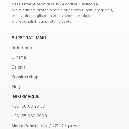
Naša firma je osnovana 1999 godine. Bavimo se
proizvodnjom profesionalnih supstrata u hobi programu,
proizvodnjom glistenjaka i uvozom i prodajom
profesionalnih supstrata i treseta.
SUPSTRATI MAKI
Reference
O nama
Galerija
Supstrati shop
Blog
INFORMACIJE
+381 66 00 20 50
+381 65 980 9999
Marka Peričina b.b. ,22213 Grgurevci