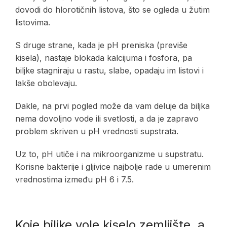
dovodi do hlorotičnih listova, što se ogleda u žutim
listovima.
S druge strane, kada je pH preniska (previše
kisela), nastaje blokada kalcijuma i fosfora, pa
biljke stagniraju u rastu, slabe, opadaju im listovi i
lakše obolevaju.
Dakle, na prvi pogled može da vam deluje da biljka
nema dovoljno vode ili svetlosti, a da je zapravo
problem skriven u pH vrednosti supstrata.
Uz to, pH utiče i na mikroorganizme u supstratu.
Korisne bakterije i gljivice najbolje rade u umerenim
vrednostima između pH 6 i 7.5.
Koje biljke vole kiselo zemljište, a