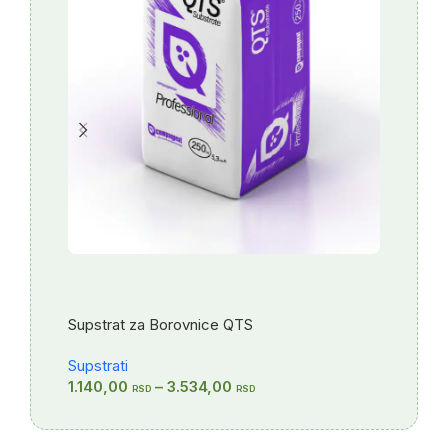
Supstrat za Borovnice QTS
Supstrat
Supstrati
Supstrat
1.140,00
–
3.534,00
110,40
RSD
RSD
R