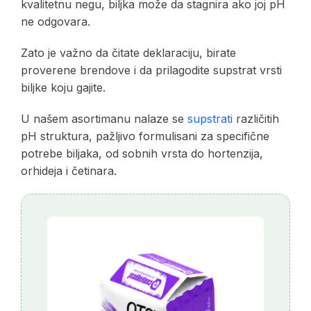
kvalitetnu negu, biljka može da stagnira ako joj pH
ne odgovara.
Zato je važno da čitate deklaraciju, birate
proverene brendove i da prilagodite supstrat vrsti
biljke koju gajite.
U našem asortimanu nalaze se
supstrati
različitih
pH struktura, pažljivo formulisani za specifične
potrebe biljaka, od sobnih vrsta do hortenzija,
orhideja i četinara.