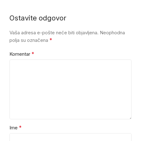
Ostavite odgovor
Vaša adresa e-pošte neće biti objavljena.
Alternative:
Neophodna
*
polja su označena
*
Komentar
*
Ime