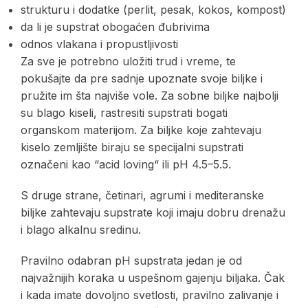
strukturu i dodatke (perlit, pesak, kokos, kompost)
da li je supstrat obogaćen đubrivima
odnos vlakana i propustljivosti
Za sve je potrebno uložiti trud i vreme, te
pokušajte da pre sadnje upoznate svoje biljke i
pružite im šta najviše vole. Za sobne biljke najbolji
su blago kiseli, rastresiti supstrati bogati
organskom materijom. Za biljke koje zahtevaju
kiselo zemljište biraju se specijalni supstrati
označeni kao “acid loving“ ili pH 4.5–5.5.
S druge strane, četinari, agrumi i mediteranske
biljke zahtevaju supstrate koji imaju dobru drenažu
i blago alkalnu sredinu.
Pravilno odabran pH supstrata jedan je od
najvažnijih koraka u uspešnom gajenju biljaka. Čak
i kada imate dovoljno svetlosti, pravilno zalivanje i