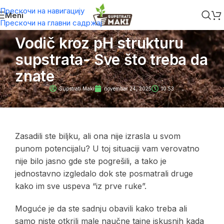
Прескочи на навигацију
Meni
Прескочи на главни садржај
Vodič kroz pH strukturu
supstrata- Sve što treba da
znate
Supstrati Maki
novembar 24, 2025
10:53
Zasadili ste biljku, ali ona nije izrasla u svom
punom potencijalu? U toj situaciji vam verovatno
nije bilo jasno gde ste pogrešili, a tako je
jednostavno izgledalo dok ste posmatrali druge
kako im sve uspeva “iz prve ruke”.
Moguće je da ste sadnju obavili kako treba ali
samo niste otkrili male naučne tajne iskusnih kada