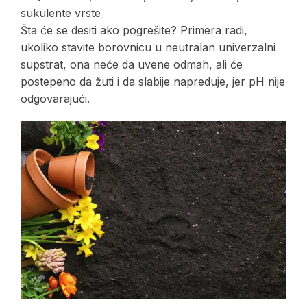
sukulente vrste
Šta će se desiti ako pogrešite? Primera radi,
ukoliko stavite borovnicu u neutralan univerzalni
supstrat, ona neće da uvene odmah, ali će
postepeno da žuti i da slabije napreduje, jer pH nije
odgovarajući.