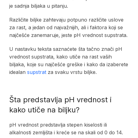
je sadnja biljaka u pitanju.
Različite biljke zahtevaju potpuno različite uslove
za rast, a jedan od najvažnijih, ali i faktora koji se
najčešće zanemaruje, jeste pH vrednost supstrata.
U nastavku teksta saznaćete šta tačno znači pH
vrednost supstrata, kako utiče na rast vaših
biljaka, koje su najčešće greške i kako da izaberete
idealan
supstrat
za svaku vrstu biljke.
Šta predstavlja pH vrednost i
kako utiče na biljku?
pH vrednost predstavlja stepen kiselosti ili
alkalnosti zemljišta i kreće se na skali od 0 do 14.