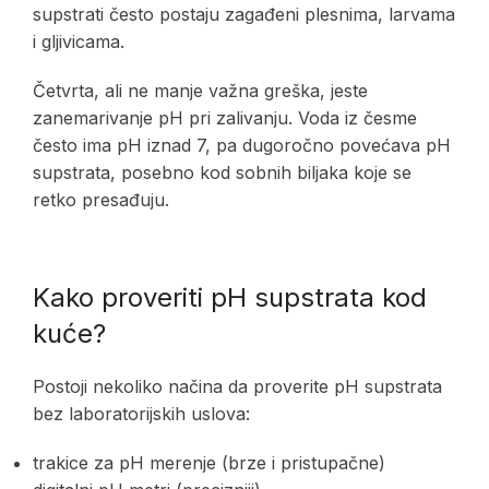
supstrati često postaju zagađeni plesnima, larvama
i gljivicama.
Četvrta, ali ne manje važna greška, jeste
zanemarivanje pH pri zalivanju. Voda iz česme
često ima pH iznad 7, pa dugoročno povećava pH
supstrata, posebno kod sobnih biljaka koje se
retko presađuju.
Kako proveriti pH supstrata kod
kuće?
Postoji nekoliko načina da proverite pH supstrata
bez laboratorijskih uslova:
trakice za pH merenje (brze i pristupačne)