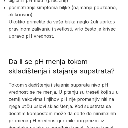
digitalni pH metri (precizniji)
posmatranje simptoma biljke (najmanje pouzdano,
ali korisno)
Ukoliko primetite da vaša biljka naglo žuti uprkos
pravilnom zalivanju i svetlosti, vrlo često je krivac
upravo pH vrednost.
Da li se pH menja tokom
skladištenja i stajanja supstrata?
Tokom skladištenja i stajanja supsrata nivo pH
vrednosti se ne menja. U pitanju su treseti koji su u
zemlji vekovima i njihov pH nije promenljiv niti na
njega utiču uslovi skladištenja. Kod supstrata sa
dodatim kompostom može da dođe do minimalnih
promena pH vrednosti jer mikroorganizmi iz
dodataka polako razgrađuju treset. Ako je treset