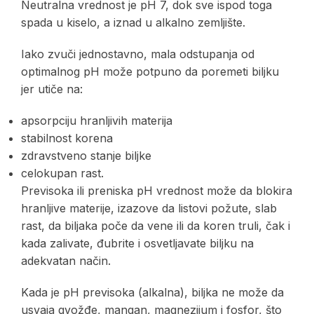
Neutralna vrednost je pH 7, dok sve ispod toga
spada u kiselo, a iznad u alkalno zemljište.
Iako zvuči jednostavno, mala odstupanja od
optimalnog pH može potpuno da poremeti biljku
jer utiče na:
apsorpciju hranljivih materija
stabilnost korena
zdravstveno stanje biljke
celokupan rast.
Previsoka ili preniska pH vrednost može da blokira
hranljive materije, izazove da listovi požute, slab
rast, da biljaka poče da vene ili da koren truli, čak i
kada zalivate, đubrite i osvetljavate biljku na
adekvatan način.
Kada je pH previsoka (alkalna), biljka ne može da
usvaja gvožđe, mangan, magnezijum i fosfor, što