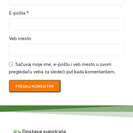
*
E-pošta
Veb mesto
Sačuvaj moje ime, e-poštu i veb mesto u ovom
pregledaču veba za sledeći put kada komentarišem.
Dostava supstrata