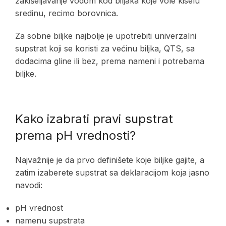
zakišeljavanje vodom kod biljaka koje vole kiselu
sredinu, recimo borovnica.
Za sobne biljke najbolje je upotrebiti univerzalni
supstrat koji se koristi za većinu biljka, QTS, sa
dodacima gline ili bez, prema nameni i potrebama
biljke.
Kako izabrati pravi supstrat
prema pH vrednosti?
Najvažnije je da prvo definišete koje biljke gajite, a
zatim izaberete supstrat sa deklaracijom koja jasno
navodi:
pH vrednost
namenu supstrata