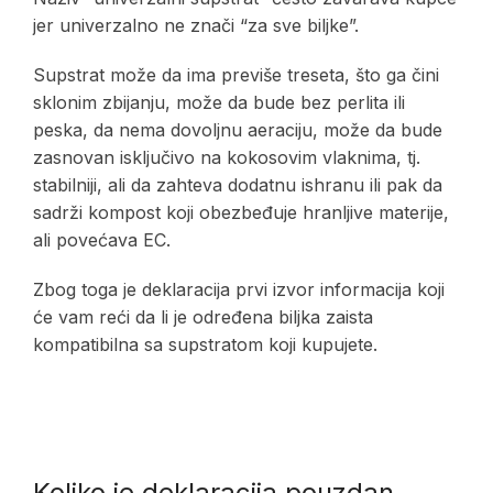
jer univerzalno ne znači “za sve biljke”.
Supstrat može da ima previše treseta, što ga čini
sklonim zbijanju, može da bude bez perlita ili
peska, da nema dovoljnu aeraciju, može da bude
zasnovan isključivo na kokosovim vlaknima, tj.
stabilniji, ali da zahteva dodatnu ishranu ili pak da
sadrži kompost koji obezbeđuje hranljive materije,
ali povećava EC.
Zbog toga je deklaracija prvi izvor informacija koji
će vam reći da li je određena biljka zaista
kompatibilna sa supstratom koji kupujete.
Koliko je deklaracija pouzdan