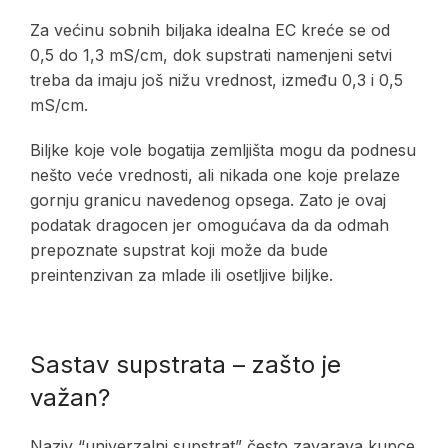
Za većinu sobnih biljaka idealna EC kreće se od
0,5 do 1,3 mS/cm, dok supstrati namenjeni setvi
treba da imaju još nižu vrednost, između 0,3 i 0,5
mS/cm.
Biljke koje vole bogatija zemljišta mogu da podnesu
nešto veće vrednosti, ali nikada one koje prelaze
gornju granicu navedenog opsega. Zato je ovaj
podatak dragocen jer omogućava da da odmah
prepoznate supstrat koji može da bude
preintenzivan za mlade ili osetljive biljke.
Sastav supstrata – zašto je
važan?
Naziv “univerzalni supstrat” često zavarava kupce