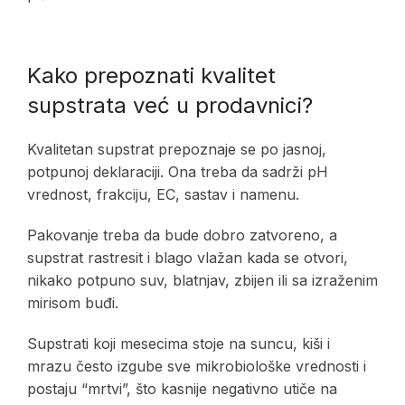
Kako prepoznati kvalitet
supstrata već u prodavnici?
Kvalitetan supstrat prepoznaje se po jasnoj,
potpunoj deklaraciji. Ona treba da sadrži pH
vrednost, frakciju, EC, sastav i namenu.
Pakovanje treba da bude dobro zatvoreno, a
supstrat rastresit i blago vlažan kada se otvori,
nikako potpuno suv, blatnjav, zbijen ili sa izraženim
mirisom buđi.
Supstrati koji mesecima stoje na suncu, kiši i
mrazu često izgube sve mikrobiološke vrednosti i
postaju “mrtvi”, što kasnije negativno utiče na