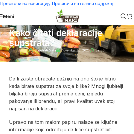
Прескочи на навигацију
Прескочи на главни садржај
Meni
Kako čitati deklaracije
supstrata?
Supstrati Maki
novembar 25, 2025
09:00
Da li zaista obraćate pažnju na ono što je bitno
kada birate supstrat za svoje biljke? Mnogi ljubitelji
biljaka biraju supstrat prema ceni, izgledu
pakovanja ili brendu, ali pravi kvalitet uvek stoji
napisan na deklaraciji.
Upravo na tom malom papiru nalaze se ključne
informacije koje određuju da li će supstrat biti