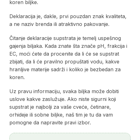
koren biljke.
Deklaracija je, dakle, prvi pouzdan znak kvaliteta,
a ne naziv brenda ili atraktivno pakovanje.
Čitanje deklaracije supstrata je temelj uspešnog
gajenja biljaka. Kada znate šta znače pH, frakcija i
EC, moći ćete da procenite da li će se supstrat
zbijati, da li će pravilno propuštati vodu, kakve
hranljive materije sadrži i koliko je bezbedan za
koren.
Uz pravu informaciju, svaka biljka može dobiti
uslove kakve zaslužuje. Ako niste sigurni koji
supstrat je najbolji za vaše cveće, četinare,
orhideje ili sobne biljke, naš tim je tu da vam
pomogne da napravite pravi izbor.