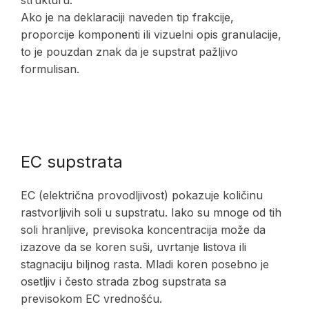
strukturu.
Ako je na deklaraciji naveden tip frakcije,
proporcije komponenti ili vizuelni opis granulacije,
to je pouzdan znak da je supstrat pažljivo
formulisan.
EC supstrata
EC (električna provodljivost) pokazuje količinu
rastvorljivih soli u supstratu. Iako su mnoge od tih
soli hranljive, previsoka koncentracija može da
izazove da se koren suši, uvrtanje listova ili
stagnaciju biljnog rasta. Mladi koren posebno je
osetljiv i često strada zbog supstrata sa
previsokom EC vrednošću.