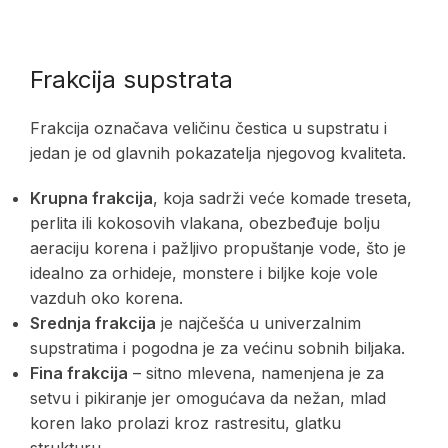
Frakcija supstrata
Frakcija označava veličinu čestica u supstratu i
jedan je od glavnih pokazatelja njegovog kvaliteta.
Krupna frakcija
, koja sadrži veće komade treseta,
perlita ili kokosovih vlakana, obezbeđuje bolju
aeraciju korena i pažljivo propuštanje vode, što je
idealno za orhideje, monstere i biljke koje vole
vazduh oko korena.
Srednja frakcija
je najčešća u univerzalnim
supstratima i pogodna je za većinu sobnih biljaka.
Fina frakcija
– sitno mlevena, namenjena je za
setvu i pikiranje jer omogućava da nežan, mlad
koren lako prolazi kroz rastresitu, glatku