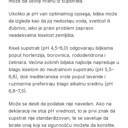
može da usvoji hranu iz supstrata.
Ukoliko je pH van optimalnog opsega, biljka može
da izgleda kao da joj nedostaju voda, svetlost ili
đubrivo, iako je pravi problem zapravo
neadekvatna kiselost zemljišta.
Kiseli supstrati (pH 4,5–6,0) odgovaraju biljkama
poput hortenzija, borovnica, rododendrona i
četinara. Većina sobnih biljaka najbolje napreduje u
blago kiselom do neutralnom supstratu (pH 5,5–
6,8), dok mediteranske vrste poput lavande i
ruzmarina preferiraju blago alkalnu sredinu (pH
6,8–7,5).
Može se desiti da podatak nije naveden. Ako na
deklaraciji ne stoji pH vrednost, to je prvi znak da
supstrat nije standardizovan, te se savetuje da
birate onaj koji sa sigurnošću možete da koristite.