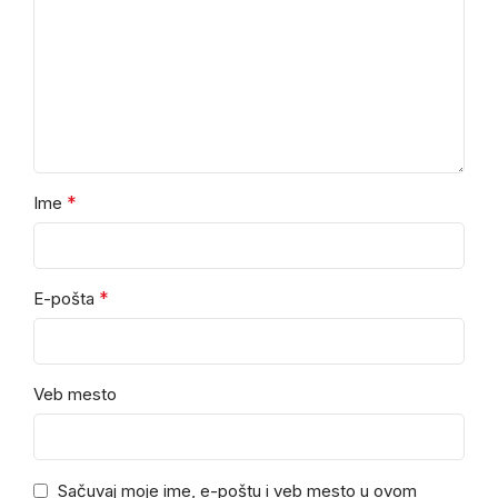
*
Ime
*
E-pošta
Veb mesto
Sačuvaj moje ime, e-poštu i veb mesto u ovom