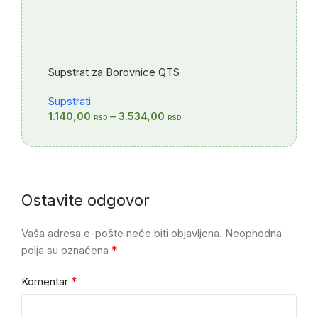
Supstrat za Borovnice QTS
Supstrati
1.140,00
–
3.534,00
RSD
RSD
Ostavite odgovor
Vaša adresa e-pošte neće biti objavljena.
Neophodna
*
polja su označena
*
Komentar