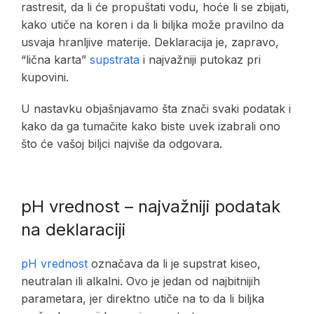
rastresit, da li će propuštati vodu, hoće li se zbijati,
kako utiče na koren i da li biljka može pravilno da
usvaja hranljive materije. Deklaracija je, zapravo,
“lična karta”
supstrata
i najvažniji putokaz pri
kupovini.
U nastavku objašnjavamo šta znači svaki podatak i
kako da ga tumačite kako biste uvek izabrali ono
što će vašoj biljci najviše da odgovara.
pH vrednost – najvažniji podatak
na deklaraciji
pH vrednost
označava da li je supstrat kiseo,
neutralan ili alkalni. Ovo je jedan od najbitnijih
parametara, jer direktno utiče na to da li biljka